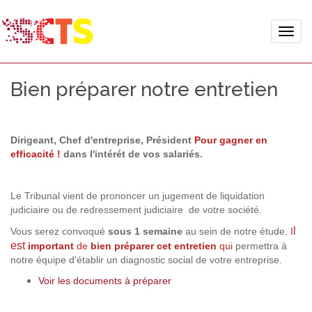
Toggle
naviga
Bien préparer notre entretien
Dirigeant, Chef d'entreprise, Président
Pour gagner en
efficacité !
dans l'intérét de vos salariés.
Le Tribunal vient de prononcer un jugement de liquidation
judiciaire ou de redressement judiciaire de votre société.
l
Vous serez convoqué
sous 1 semaine
au sein de notre étude.
I
est
important
de
bien préparer
cet entretien
qui
permettra à
notre équipe d'établir un diagnostic social de votre entreprise.
Voir les documents à préparer