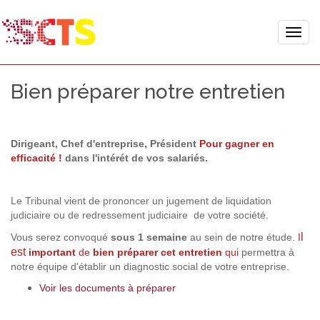
Toggle
naviga
Bien préparer notre entretien
Dirigeant, Chef d'entreprise, Président
Pour gagner en
efficacité !
dans l'intérét de vos salariés.
Le Tribunal vient de prononcer un jugement de liquidation
judiciaire ou de redressement judiciaire de votre société.
l
Vous serez convoqué
sous 1 semaine
au sein de notre étude.
I
est
important
de
bien préparer
cet entretien
qui
permettra à
notre équipe d'établir un diagnostic social de votre entreprise.
Voir les documents à préparer