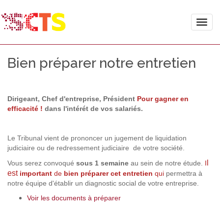
Toggle
naviga
Bien préparer notre entretien
Dirigeant, Chef d'entreprise, Président
Pour gagner en
efficacité !
dans l'intérét de vos salariés.
Le Tribunal vient de prononcer un jugement de liquidation
judiciaire ou de redressement judiciaire de votre société.
l
Vous serez convoqué
sous 1 semaine
au sein de notre étude.
I
est
important
de
bien préparer
cet entretien
qui
permettra à
notre équipe d'établir un diagnostic social de votre entreprise.
Voir les documents à préparer