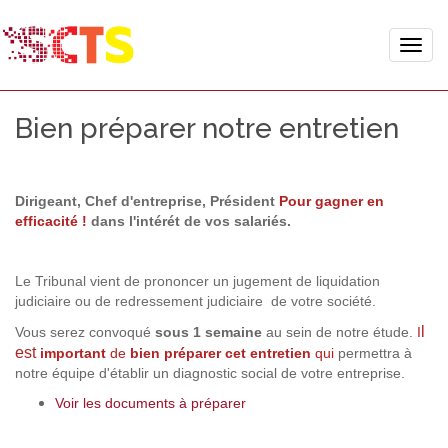
Toggle
naviga
Bien préparer notre entretien
Dirigeant, Chef d'entreprise, Président
Pour gagner en
efficacité !
dans l'intérét de vos salariés.
Le Tribunal vient de prononcer un jugement de liquidation
judiciaire ou de redressement judiciaire de votre société.
l
Vous serez convoqué
sous 1 semaine
au sein de notre étude.
I
est
important
de
bien préparer
cet entretien
qui
permettra à
notre équipe d'établir un diagnostic social de votre entreprise.
Voir les documents à préparer