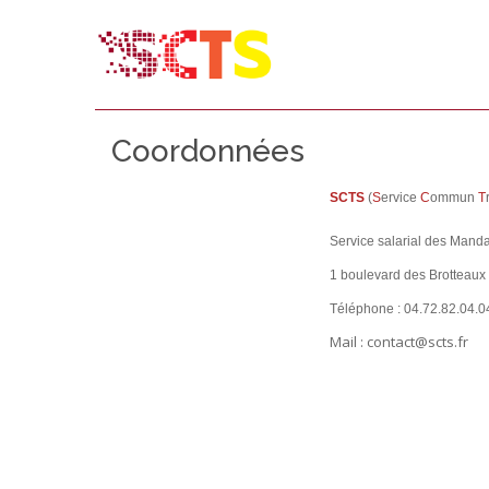
Coordonnées
SCTS
(
S
ervice
C
ommun
T
Service salarial des Manda
1 boulevard des Brotteau
Téléphone : 04.72.82.04.0
Mail : contact@scts.fr