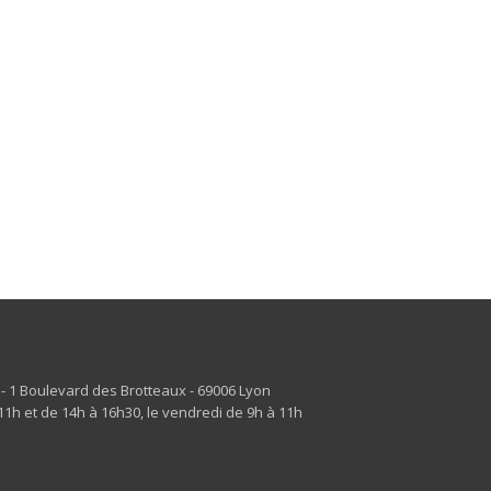
s - 1 Boulevard des Brotteaux - 69006 Lyon
1h et de 14h à 16h30, le vendredi de 9h à 11h