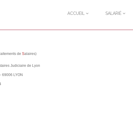
ACCUEIL
SALARIÉ
raitements de
S
alaires)
taires Judiciaire de Lyon
x - 69006 LYON
4