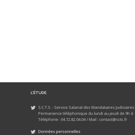
L'ÉTUDE
S.C.T.S. - Service Salarial des Mandataires Judiciaire
Permanence téléphonique du lundi au jeudi de 9h à 1
Téléphone : 04.72.82.04.04 /
Mail : contact@scts.fr
Données personnelles