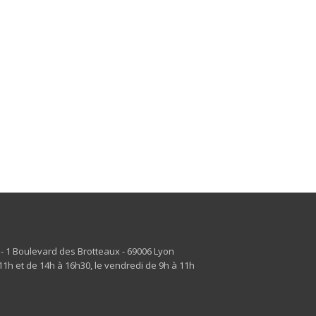
s - 1 Boulevard des Brotteaux - 69006 Lyon
1h et de 14h à 16h30, le vendredi de 9h à 11h