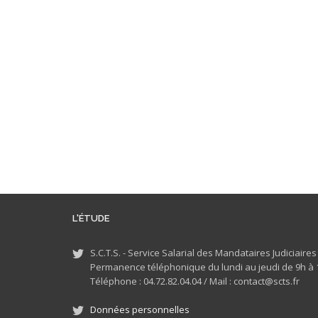
L'ÉTUDE
S.C.T.S. - Service Salarial des Mandataires Judiciaire
Permanence téléphonique du lundi au jeudi de 9h à 1
Téléphone : 04.72.82.04.04 /
Mail : contact@scts.fr
Données personnelles