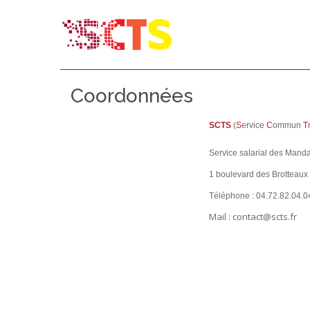
Coordonnées
SCTS
(
S
ervice
C
ommun
T
Service salarial des Manda
1 boulevard des Brotteau
Téléphone : 04.72.82.04.0
Mail : contact@scts.fr