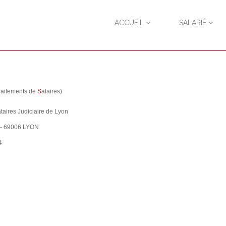
ACCUEIL
SALARIÉ
raitements de
S
alaires)
taires Judiciaire de Lyon
x - 69006 LYON
4