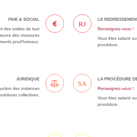
PAIE & SOCIAL
LE REDRESSEMENT
RJ
nt des soldes de tout
Renseignez-vous !
oeuvre des messures
Vous êtes salairé o
ements prud'homaux.
procédure.
JURIDIQUE
LA PROCÉDURE D
SA
truction des instances
Renseignez-vous !
océdures collectives.
Vous êtes salairé o
procédure.