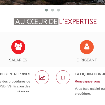
Identifiez-Vous !
Identifiez-Vous !
EN SAVOIR PLUS
EN SAVOIR PLUS
SALARIES
DIRIGEANT
 DES ENTREPRISES
LA LIQUIDATION J
LJ
ce des procédures de
Renseignez-vous !
PSE- Vérification des
Vous êtes salairé o
créances.
procédure.